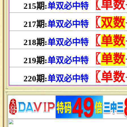
〖单数
215期:
单双必中特
〖
双数
217期:
单双必中特
〖
单数
218期:
单双必中特
〖
单数
219期:
单双必中特
〖单数
220期:
单双必中特