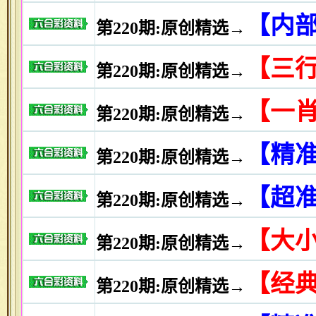
【内
第220期:原创精选→
【三
第220期:原创精选→
【一
第220期:原创精选→
【精
第220期:原创精选→
【超
第220期:原创精选→
【大
第220期:原创精选→
【经
第220期:原创精选→