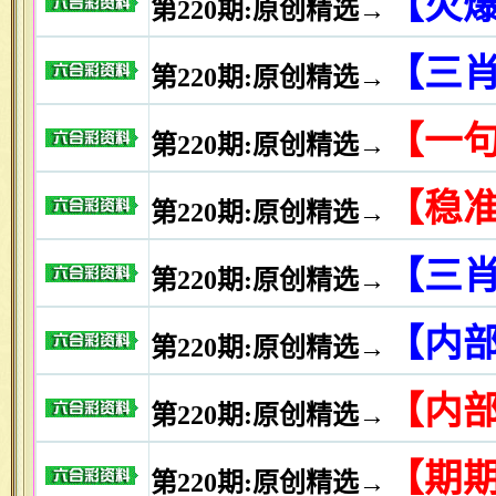
【火
第220期:原创精选→
【三
第220期:原创精选→
【一
第220期:原创精选→
【稳
第220期:原创精选→
【三
第220期:原创精选→
【内
第220期:原创精选→
【内
第220期:原创精选→
【期
第220期:原创精选→