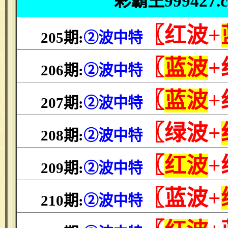
彩霸王99942
〖红波+
205期:
②波中特
〖
蓝波
+
206期:
②波中特
〖
蓝波
+
207期:
②波中特
〖绿波+
208期:
②波中特
〖
红波
+
209期:
②波中特
〖蓝波+
210期:
②波中特