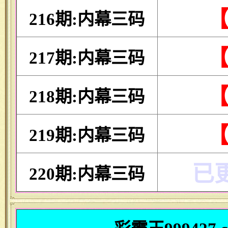
【
216期:内幕三码
【
217期:内幕三码
218期:内幕三码
【
219期:内幕三码
已
220
期:内幕三码