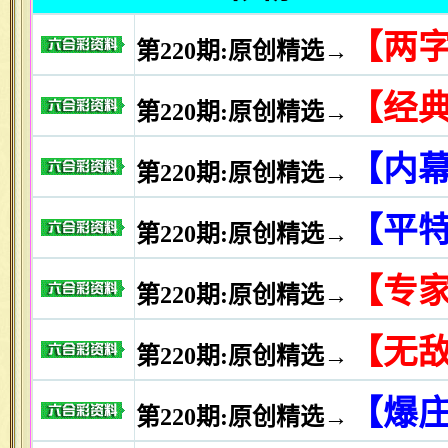
【两
第220期:原创精选→
【经
第220期:原创精选→
【内
第220期:原创精选→
【平
第220期:原创精选→
【专
第220期:原创精选→
【无
第220期:原创精选→
【爆
第220期:原创精选→