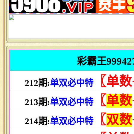
彩霸王9994
〖单数
212期:
单双必中特
〖
单数
213期:
单双必中特
〖
双数
214期:
单双必中特