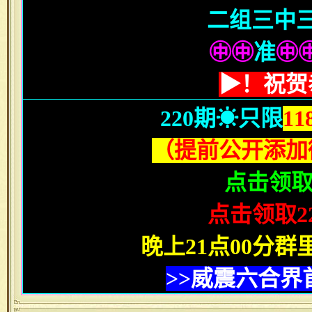
二组三中
㊥㊥
准
㊥
▶！祝贺
220
期☀只限
11
（提前公开添加
点击领取
点击领取2
晚上21点00分
>>威震六合界