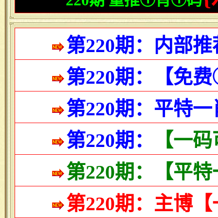
220期 重推①肖①码
第220期：内部
第220期：【免
第220期：平特
第220期：
【一码
第220期：【平
第220期：主博