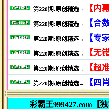
【内
第220期:原创精选→
【合
第220期:原创精选→
【专
第220期:原创精选→
【无
第220期:原创精选→
【超
第220期:原创精选→
【四
第220期:原创精选→
彩霸王999427.co